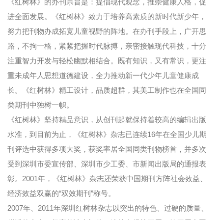
《红树林》的办刊宗旨是：提倡现代观念，推崇健康人格，促
进全面发展。《红树林》致力于培养高素质的新时代新少年，
努力把刊物办成拓宽儿童视野的阵地。在办刊手段上，广开思
路，不拘一格，紧紧把握时代脉搏，亲密接触现代科技，十分
注重智力开发与轻松幽默相结合。既有知识，又有常识，更注
重未成年人思想道德建设，全力推动新一代少年儿童健康成
长。《红树林》精工设计，品质超群，其美工制作也在全国同
类期刊中独树一帜。
《红树林》坚持精品意识，从创刊起就保持着较高的编辑出版
水准，到目前为止，《红树林》杂志已连续16年在全国少儿期
刊评选中获得多项大奖，获奖率居全国同类刊物榜首，并多次
受到深圳市委宣传部、深圳市少工委、市新闻出版局的通报表
彰。2001年，《红树林》杂志还荣获中国期刊方阵社会效益、
经济效益双赢的“双效期刊”称号。
2007年、2011年深圳红树林杂志以突出的特色、过硬的质量、